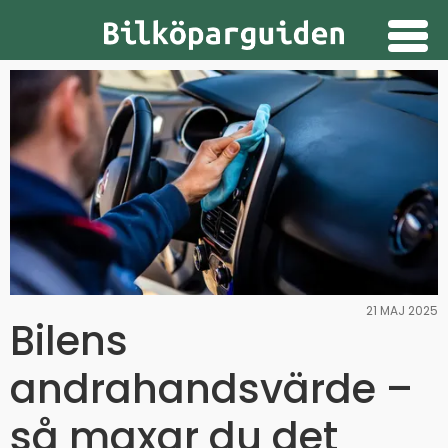
Guider
Provkörningar
Nyheter
Prenumerera
Annonsera
21 MAJ 2025
Bilens
andrahandsvärde –
så maxar du det