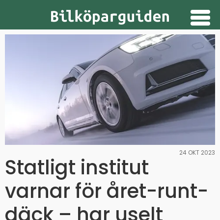
Guider
Provkörningar
Nyheter
Prenumerera
Annonsera
24 OKT 2023
Statligt institut
varnar för året-runt-
däck – har uselt