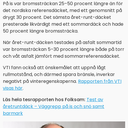
På is var bromssträckan 25–50 procent längre än för
det nordiska referensdäcket, med ett genomsnitt på
drygt 30 procent. Det sämsta året-runt-däcket
presterade likvärdigt med ett sommardäck och hade
50 procent längre bromssträcka.
När året-runt-däcken testades på asfalt sommartid
var bromssträckan 5–30 procent längre både på torr
och våt asfalt jämfört med sommarreferensdäcket.
VTI fann också att önskemålet att uppnå lågt
rullmotstånd, och därmed spara bränsle, inverkar
negativt på vinteregenskaperna.
Rapporten från VTI
visas här
.
Läs hela tesrapporten hos Folksam:
Test av
åretruntdäck – Väggrepp på is och snö samt
barmark