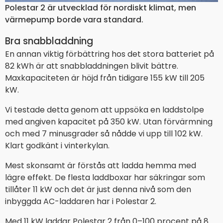
Polestar 2 är utvecklad för nordiskt klimat, men
värmepump borde vara standard.
Bra snabbladdning
En annan viktig förbättring hos det stora batteriet på
82 kWh är att snabbladdningen blivit bättre.
Maxkapaciteten är höjd från tidigare 155 kW till 205
kW.
Vi testade detta genom att uppsöka en laddstolpe
med angiven kapacitet på 350 kW. Utan förvärmning
och med 7 minusgrader så nådde vi upp till 102 kW.
Klart godkänt i vinterkylan.
Mest skonsamt är förstås att ladda hemma med
lägre effekt. De flesta laddboxar har säkringar som
tillåter 11 kW och det är just denna nivå som den
inbyggda AC-laddaren har i Polestar 2.
Med 11 kW laddar Polestar 2 från 0–100 procent på 8