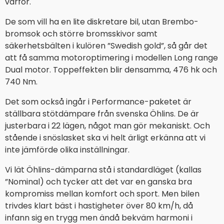
varför.
De som vill ha en lite diskretare bil, utan Brembo-
bromsok och större bromsskivor samt
säkerhetsbälten i kulören ”Swedish gold”, så går det
att få samma motoroptimering i modellen Long range
Dual motor. Toppeffekten blir densamma, 476 hk och
740 Nm.
Det som också ingår i Performance-paketet är
ställbara stötdämpare från svenska Öhlins. De är
justerbara i 22 lägen, något man gör mekaniskt. Och
stående i snöslasket ska vi helt ärligt erkänna att vi
inte jämförde olika inställningar.
Vi lät Öhlins-dämparna stå i standardläget (kallas
”Nominal) och tycker att det var en ganska bra
kompromiss mellan komfort och sport. Men bilen
trivdes klart bäst i hastigheter över 80 km/h, då
infann sig en trygg men ändå bekväm harmoni i