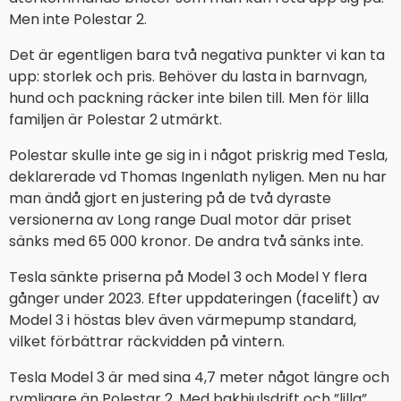
Men inte Polestar 2.
Det är egentligen bara två negativa punkter vi kan ta
upp: storlek och pris. Behöver du lasta in barnvagn,
hund och packning räcker inte bilen till. Men för lilla
familjen är Polestar 2 utmärkt.
Polestar skulle inte ge sig in i något priskrig med Tesla,
deklarerade vd Thomas Ingenlath nyligen. Men nu har
man ändå gjort en justering på de två dyraste
versionerna av Long range Dual motor där priset
sänks med 65 000 kronor. De andra två sänks inte.
Tesla sänkte priserna på Model 3 och Model Y flera
gånger under 2023. Efter uppdateringen (facelift) av
Model 3 i höstas blev även värmepump standard,
vilket förbättrar räckvidden på vintern.
Tesla Model 3 är med sina 4,7 meter något längre och
rymligare än Polestar 2. Med bakhjulsdrift och ”lilla”