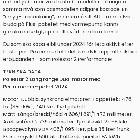
och erbjuda mer välutrustade modeller på ungefär
samma nivå som basmodellen tidigare kostade. En
”smyg-prissänkning”, om man så vill. Att exempelvis
bjuda på Plus-paketet med värmepump känns
ganska naturligt, speciellt i vårt nordiska klimat.
Du som ska köpa elbil under 2024 får leta aktivt efter
bästa pris. Räkna med att det kan dyka upp attraktiva
erbjudanden – som Polestar 2 Performance!
TEKNISKA DATA
Polestar 2 Long range Dual motor med
Performance-paket 2024
Motor:
Dubbla, synkrona elmotorer. Toppeffekt 476
hk (350 kW), 740 Nm. Fyrhjulsdrift.
Mått:
Längd/bredd/höjd 4 606/1 891/1 473 millimeter.
Axelavstånd 2 735 millimeter. Tjänstevikt 2 068 kilo.
Bagagevolym VDA 405/1 095 liter, plus 35 liter frunk.
Max dragvikt 1 500 kilo. Batterikapacitet 82 kWh.