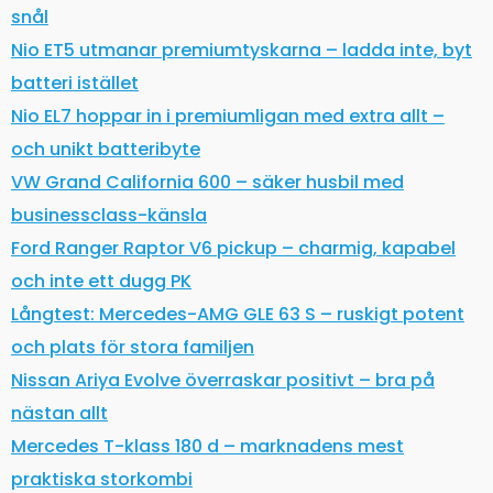
snål
Nio ET5 utmanar premiumtyskarna – ladda inte, byt
batteri istället
Nio EL7 hoppar in i premiumligan med extra allt –
och unikt batteribyte
VW Grand California 600 – säker husbil med
businessclass-känsla
Ford Ranger Raptor V6 pickup – charmig, kapabel
och inte ett dugg PK
Långtest: Mercedes-AMG GLE 63 S – ruskigt potent
och plats för stora familjen
Nissan Ariya Evolve överraskar positivt – bra på
nästan allt
Mercedes T-klass 180 d – marknadens mest
praktiska storkombi