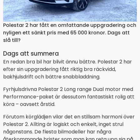
Polestar 2 har fått en omfattande uppgradering och
nyligen ett sänkt pris med 65 000 kronor. Dags att
slå till?
Dags att summera
En redan bra bil har blivit ännu bättre. Polestar 2 har
efter sin uppgradering fått riktig bra räckvidd,
bakhjulsdrift och bättre snabbladdning.
Fyrhjulsdrivna Polestar 2 Long range Dual motor med
Performance-paket är dessutom fantastiskt rolig att
köra – oavsett årstid.
Förutom körglädjen vilar det en stillsam harmoni över
Polestar 2. Allting är logiskt och enkelt, inget strul
någonstans. De flesta bilmodeller har några
återkommande brister som man kan reta upp sig på.