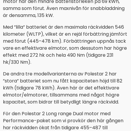
motor har den mindre batteristorleken på 69 kWh,
samma som förut. Även maxnivån för snabbladdning
är densamma, 135 kW.
Med ”lilla” batteriet är den maximala räckvidden 546
kilometer (WLTP), vilket är en rejäl förbättring jämfört
med förut (445–478 km). Förbättringen uppnås tack
vare en effektivare elmotor, som dessutom har högre
effekt med 272 hk och hela 490 Nm (tidigare 231
hk/330 Nm).
De andra tre modellvarianterna av Polestar 2 har
”stora” batteriet som nu fått kapaciteten höjd till 82
kWh (tidigare 78 kWh). Även här är det effektivare
elmotor/elmotorer, tillsammans med något högre
kapacitet, som bidrar till betydligt längre räckvidd.
För den Polestar 2 Long range Dual motor med
Performance-paket som vi provkör den här gången
har räckvidden ökat från tidigare 455–487 till