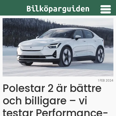
Guider
Provkörningar
Nyheter
Prenumerera
Annonsera
1 FEB 2024
Polestar 2 är bättre
och billigare – vi
testar Performance-