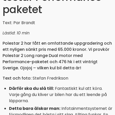
paketet
Text: Par Brandt
Lästid: 10 min
Polestar 2 har fått en omfattande uppgradering och
ett nyligen sänkt pris med 65.000 kronor. Vi provkör
Polestar 2 Long range Dual motor med
Performance-paketet och 476 hk i ett vintrigt
Sverige. Ojojoj – vilken kul bil detta är!
Text och foto:
Stefan Fredrikson
Därför ska du slå till:
Fantastiskt kul att köra.
Varje gång du kliver ur bilen har du ett leende på
läpparna.
Detta bara älskar man:
Infotainmentsystemet är
förmodligen det bästa i sitt slag. Allting funkar. En