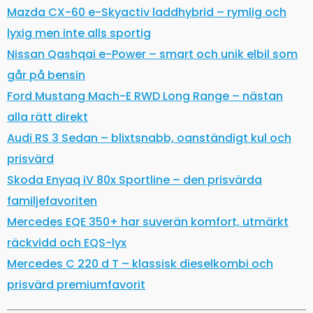
Mazda CX-60 e-Skyactiv laddhybrid – rymlig och
lyxig men inte alls sportig
Nissan Qashqai e-Power – smart och unik elbil som
går på bensin
Ford Mustang Mach-E RWD Long Range – nästan
alla rätt direkt
Audi RS 3 Sedan – blixtsnabb, oanständigt kul och
prisvärd
Skoda Enyaq iV 80x Sportline – den prisvärda
familjefavoriten
Mercedes EQE 350+ har suverän komfort, utmärkt
räckvidd och EQS-lyx
Mercedes C 220 d T – klassisk dieselkombi och
prisvärd premiumfavorit