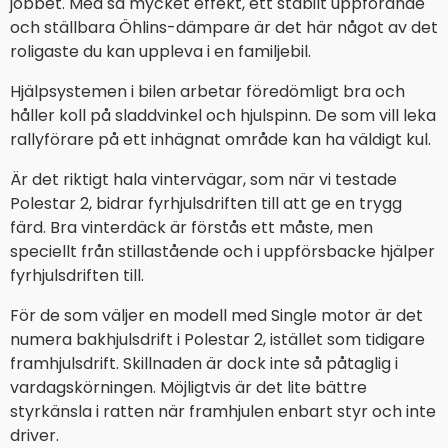
jobbet. Med så mycket effekt, ett stabilt uppförande
och ställbara Öhlins-dämpare är det här något av det
roligaste du kan uppleva i en familjebil.
Hjälpsystemen i bilen arbetar föredömligt bra och
håller koll på sladdvinkel och hjulspinn. De som vill leka
rallyförare på ett inhägnat område kan ha väldigt kul.
Är det riktigt hala vintervägar, som när vi testade
Polestar 2, bidrar fyrhjulsdriften till att ge en trygg
färd. Bra vinterdäck är förstås ett måste, men
speciellt från stillastående och i uppförsbacke hjälper
fyrhjulsdriften till.
För de som väljer en modell med Single motor är det
numera bakhjulsdrift i Polestar 2, istället som tidigare
framhjulsdrift. Skillnaden är dock inte så påtaglig i
vardagskörningen. Möjligtvis är det lite bättre
styrkänsla i ratten när framhjulen enbart styr och inte
driver.