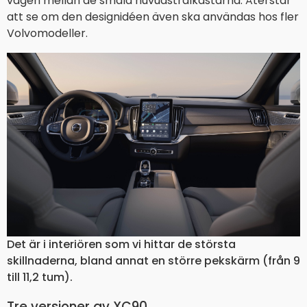
vägen mellan de smala huvudstrålkastarna. Återstår
att se om den designidéen även ska användas hos fler
Volvomodeller.
Det är i interiören som vi hittar de största
skillnaderna, bland annat en större pekskärm (från 9
till 11,2 tum).
Tre versioner av XC90