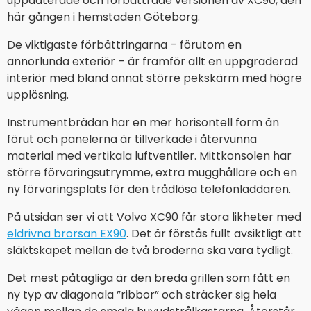
uppdaterade och förbättrade versionen av XC90, den
här gången i hemstaden Göteborg.
De viktigaste förbättringarna – förutom en
annorlunda exteriör – är framför allt en uppgraderad
interiör med bland annat större pekskärm med högre
upplösning.
Instrumentbrädan har en mer horisontell form än
förut och panelerna är tillverkade i återvunna
material med vertikala luftventiler. Mittkonsolen har
större förvaringsutrymme, extra mugghållare och en
ny förvaringsplats för den trådlösa telefonladdaren.
På utsidan ser vi att Volvo XC90 får stora likheter med
eldrivna brorsan EX90
. Det är förstås fullt avsiktligt att
släktskapet mellan de två bröderna ska vara tydligt.
Det mest påtagliga är den breda grillen som fått en
ny typ av diagonala ”ribbor” och sträcker sig hela