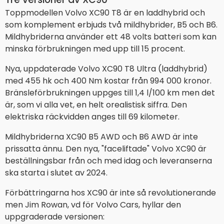
Toppmodellen Volvo XC90 T8 är en laddhybrid och
som komplement erbjuds två mildhybrider, B5 och B6.
Mildhybriderna använder ett 48 volts batteri som kan
minska förbrukningen med upp till 15 procent.
Nya, uppdaterade Volvo XC90 T8 Ultra (laddhybrid)
med 455 hk och 400 Nm kostar från 994 000 kronor.
Bränsleförbrukningen uppges till 1,4 l/100 km men det
är, som vi alla vet, en helt orealistisk siffra. Den
elektriska räckvidden anges till 69 kilometer.
Mildhybriderna XC90 B5 AWD och B6 AWD är inte
prissatta ännu. Den nya, "faceliftade" Volvo XC90 är
beställningsbar från och med idag och leveranserna
ska starta i slutet av 2024.
Förbättringarna hos XC90 är inte så revolutionerande
men Jim Rowan, vd för Volvo Cars, hyllar den
uppgraderade versionen: