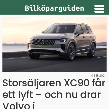
Guider
Provkörningar
Nyheter
Prenumerera
Annonsera
4 SEP 2024
Storsäljaren XC90 får
ett lyft – och nu drar
Volvo i