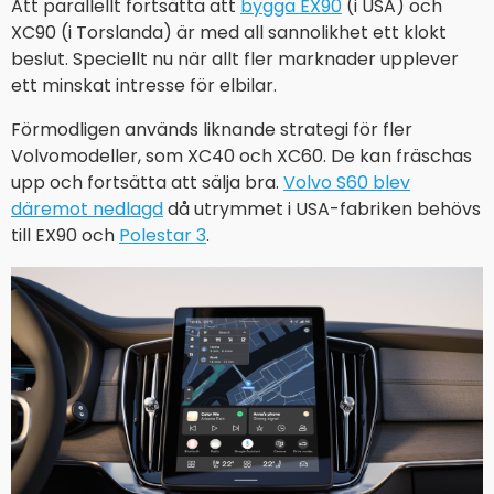
Att parallellt fortsätta att
bygga EX90
(i USA) och
XC90 (i Torslanda) är med all sannolikhet ett klokt
beslut. Speciellt nu när allt fler marknader upplever
ett minskat intresse för elbilar.
Förmodligen används liknande strategi för fler
Volvomodeller, som XC40 och XC60. De kan fräschas
upp och fortsätta att sälja bra.
Volvo S60 blev
däremot nedlagd
då utrymmet i USA-fabriken behövs
till EX90 och
Polestar 3
.