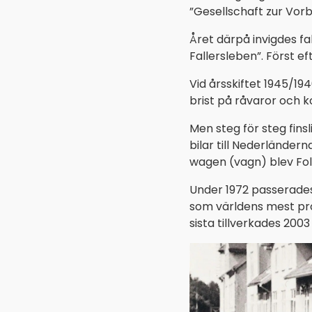
”Gesellschaft zur Vo
Året därpå invigdes f
Fallersleben”. Först e
Vid årsskiftet 1945/1
brist på råvaror och k
Men steg för steg fin
bilar till Nederländern
wagen (vagn) blev Fol
Under 1972 passerades
som världens mest pro
sista tillverkades 2003