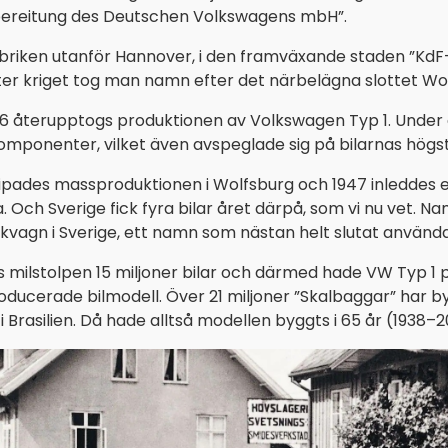
rbereitung des Deutschen Volkswagens mbH”.
abriken utanför Hannover, i den framväxande staden ”Kd
fter kriget tog man namn efter det närbelägna slottet Wo
946 återupptogs produktionen av Volkswagen Typ 1. Under 
omponenter, vilket även avspeglade sig på bilarnas högst
slipades massproduktionen i Wolfsburg och 1947 inledde
a. Och Sverige fick fyra bilar året därpå, som vi nu vet. N
kvagn i Sverige, ett namn som nästan helt slutat använda
 milstolpen 15 miljoner bilar och därmed hade VW Typ 1
ducerade bilmodell. Över 21 miljoner ”Skalbaggar” har by
 i Brasilien. Då hade alltså modellen byggts i 65 år (1938–2