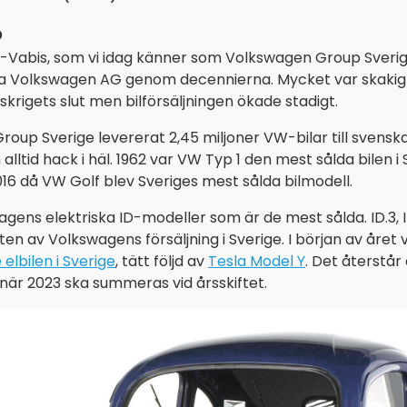
o
a-Vabis, som vi idag känner som Volkswagen Group Sverig
a Volkswagen AG genom decennierna. Mycket var skakigt 
skrigets slut men bilförsäljningen ökade stadigt.
oup Sverige levererat 2,45 miljoner VW-bilar till svenska 
lltid hack i häl. 1962 var VW Typ 1 den mest sålda bilen i
016 då VW Golf blev Sveriges mest sålda bilmodell.
ens elektriska ID-modeller som är de mest sålda. ID.3, I
ten av Volkswagens försäljning i Sverige. I början av året 
elbilen i Sverige
, tätt följd av
Tesla Model Y
. Det återstår
när 2023 ska summeras vid årsskiftet.