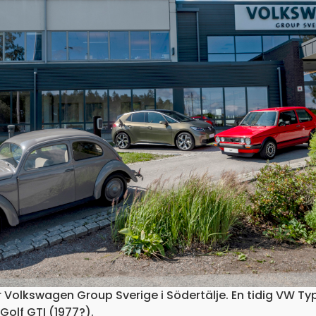
 Volkswagen Group Sverige i Södertälje. En tidig VW Typ 
Golf GTI (1977?).