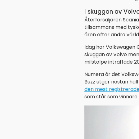
I skuggan av Volv
Återförsäljaren Scani
tillsammans med tysk
åren efter andra värld
Idag har Volkswagen Gr
skuggan av Volvo men a
milstolpe inträffade 2
Numera är det Volkswag
Buzz utgör nästan hälf
den mest registrerade 
som står som vinnare 