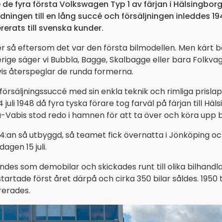
e de fyra första Volkswagen Typ 1 av färjan i Hälsingborg.
dningen till en lång succé och försäljningen inleddes 19
rerats till svenska kunder.
r så eftersom det var den första bilmodellen. Men kärt 
ige säger vi Bubbla, Bagge, Skalbagge eller bara Folkvagn
s återspeglar de runda formerna.
 försäljningssuccé med sin enkla teknik och rimliga prisla
uli 1948 då fyra tyska förare tog farväl på färjan till Hä
-Vabis stod redo i hamnen för att ta över och köra upp bil
E4:an så utbyggd, så teamet fick övernatta i Jönköping och
agen 15 juli.
des som demobilar och skickades runt till olika bilhandla
 startade först året därpå och cirka 350 bilar såldes. 1950 
rerades.