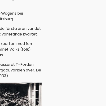
F-Wagens bei
lfsburg.
de första åren var det
 varierande kvalitet.
s exporten med fem
amnet Volks (folk)
s.
 passerat T-Forden
ggts, världen över. De
003).