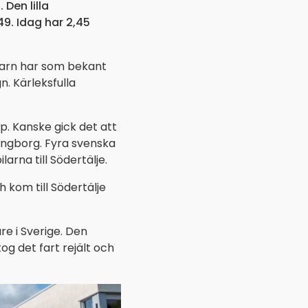
 Den lilla
49. Idag har 2,45
barn har som bekant
. Kärleksfulla
pp. Kanske gick det att
lsingborg. Fyra svenska
arna till Södertälje.
 kom till Södertälje
re i Sverige. Den
tog det fart rejält och