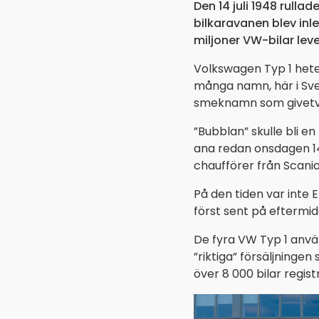
Den 14 juli 1948 rullad
bilkaravanen blev inle
miljoner VW-bilar leve
Volkswagen Typ 1 hete
många namn, här i Sver
smeknamn som givetvi
”Bubblan” skulle bli en
ana redan onsdagen 14 j
chaufförer från Scania
På den tiden var inte 
först sent på eftermidd
De fyra VW Typ 1 använ
”riktiga” försäljningen
över 8 000 bilar regist