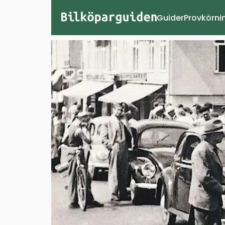
Guider
Provkörni