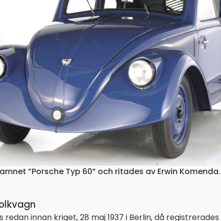
tnamnet ”Porsche Typ 60” och ritades av Erwin Komend
olkvagn
edan innan kriget, 28 maj 1937 i Berlin, då registrerades