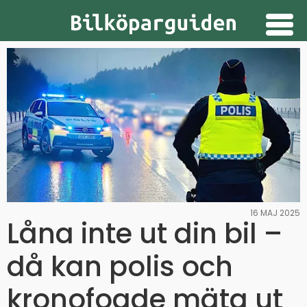
Guider
Provkörningar
Nyheter
Prenumerera
Annonsera
16 MAJ 2025
Låna inte ut din bil –
då kan polis och
kronofogde mäta ut