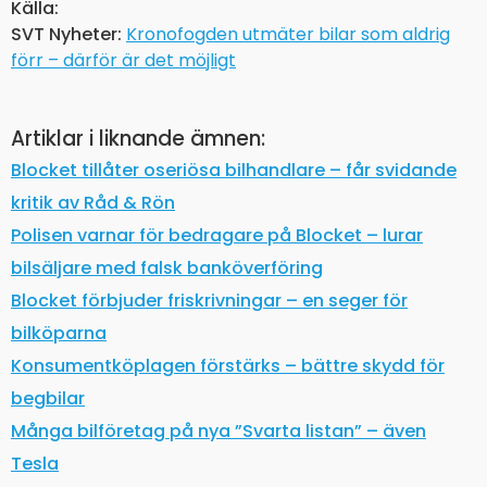
Källa:
SVT Nyheter:
Kronofogden utmäter bilar som aldrig
förr – därför är det möjligt
Artiklar i liknande ämnen:
Blocket tillåter oseriösa bilhandlare – får svidande
kritik av Råd & Rön
Polisen varnar för bedragare på Blocket – lurar
bilsäljare med falsk banköverföring
Blocket förbjuder friskrivningar – en seger för
bilköparna
Konsumentköplagen förstärks – bättre skydd för
begbilar
Många bilföretag på nya ”Svarta listan” – även
Tesla