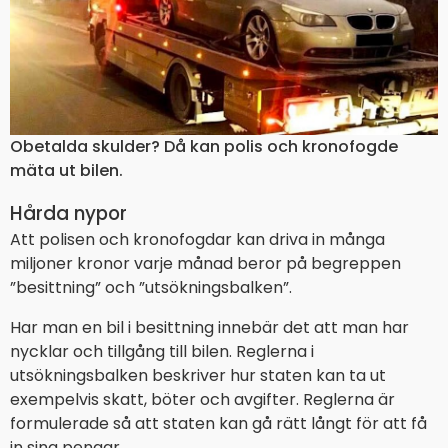
Obetalda skulder? Då kan polis och kronofogde
mäta ut bilen.
Hårda nypor
Att polisen och kronofogdar kan driva in många
miljoner kronor varje månad beror på begreppen
”besittning” och ”utsökningsbalken”.
Har man en bil i besittning innebär det att man har
nycklar och tillgång till bilen. Reglerna i
utsökningsbalken beskriver hur staten kan ta ut
exempelvis skatt, böter och avgifter. Reglerna är
formulerade så att staten kan gå rätt långt för att få
in sina pengar.