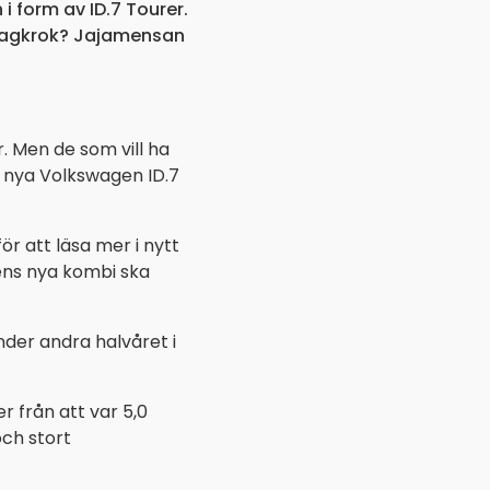
 i form av ID.7 Tourer.
. Dragkrok? Jajamensan
. Men de som vill ha
lt nya Volkswagen ID.7
för att läsa mer i nytt
ens nya kombi ska
der andra halvåret i
r från att var 5,0
ch stort