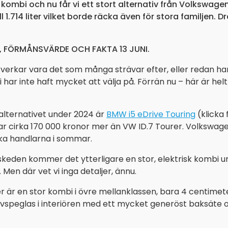
 kombi och nu får vi ett stort alternativ från Volkswagen
l 1.714 liter vilket borde räcka även för stora familjen
, FÖRMÅNSVÄRDE OCH FAKTA 13 JUNI.
 verkar vara det som många strävar efter, eller redan har
i har inte haft mycket att välja på. Förrän nu – här är he
alternativet under 2024 är
BMW i5 eDrive Touring
(klicka 
ar cirka 170 000 kronor mer än VW ID.7 Tourer. Volkswag
ka handlarna i sommar.
den kommer det ytterligare en stor, elektrisk kombi un
 Men där vet vi inga detaljer, ännu.
 är en stor kombi i övre mellanklassen, bara 4 centimete
vspeglas i interiören med ett mycket generöst baksäte o