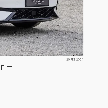
20 FEB 2024
r –