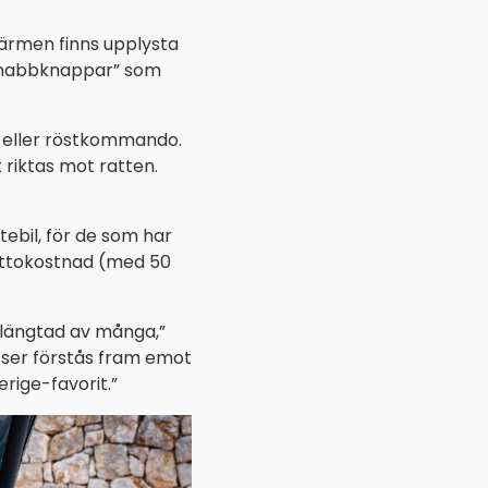
kärmen finns upplysta
 ”snabbknappar” som
 – eller röstkommando.
 riktas mot ratten.
tebil, för de som har
nettokostnad (med 50
rlängtad av många,”
i ser förstås fram emot
erige-favorit.”