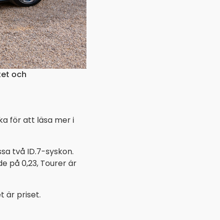
tet och
ka för att läsa mer i
ssa två ID.7-syskon.
e på 0,23, Tourer är
t är priset.