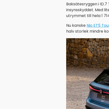
Baksätesryggen i ID.7 
insynsskyddet. Med lit
utrymmet till hela 1 71
Nu kanske
Nio ET5 Tou
halv storlek mindre k