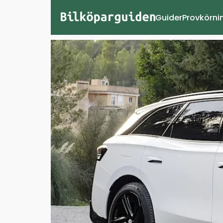
Guider
Provkörni