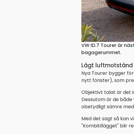
VW ID.7 Tourer är näs
bagagerummet.
Lågt luftmotstånd
Nya Tourer bygger förs
nytt fönster), som pre
Objektivt talat är det 
Dessutom är de både vä
obetydligt sämre med 
Med det sagt så kan vi 
"Kombitillägget" blir r