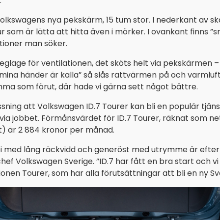
.
Volkswagens nya pekskärm, 15 tum stor. I nederkant av s
r som är lätta att hitta även i mörker. I ovankant finns
nktioner man söker.
 reglage för ventilationen, det sköts helt via pekskärmen
”mina händer är kalla” så slås rattvärmen på och varmluft
a som förut, där hade vi gärna sett något bättre.
issning att Volkswagen ID.7 Tourer kan bli en populär tjäns
n via jobbet. Förmånsvärdet för ID.7 Tourer, räknat som 
) är 2 884 kronor per månad.
bi med lång räckvidd och generöst med utrymme är efte
hef Volkswagen Sverige. ”ID.7 har fått en bra start och v
onen Tourer, som har alla förutsättningar att bli en ny Sv