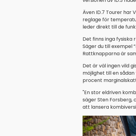
versionen av ID.3 hade
Även ID.7 Tourer har 
reglage för temperatu
leder direkt till de fu
Det finns inga fysiska
Säger du till exempel 
Rattknapparna är samm
Det är väl ingen vild g
möjlighet till en såda
procent marginalskatt
"En stor eldriven kom
säger Sten Forsberg, c
att lansera kombiversi