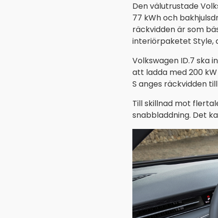
Den välutrustade Volk
77 kWh och bakhjulsdr
räckvidden är som bäst
interiörpaketet Style,
Volkswagen ID.7 ska i
att ladda med 200 kW o
S anges räckvidden til
Till skillnad mot flert
snabbladdning. Det kan