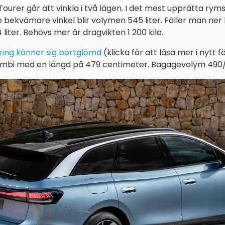
Tourer går att vinkla i två lägen. I det mest upprätta ryms
e bekvämare vinkel blir volymen 545 liter. Fäller man ner
4 liter. Behövs mer är dragvikten 1 200 kilo.
ring känner sig bortglömd
(klicka för att läsa mer i nytt 
ombi med en längd på 479 centimeter. Bagagevolym 490/1 