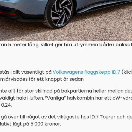
tan 5 meter lång, vilket ger bra utrymmen både i baksä
tås i allt väsentligt på
Volkswagens flaggskepp ID.7
(klic
miärvisades för ett knappt år sedan.
inte allt för stor skillnad på bakpartierna heller mellan de
ldigt hala i luften. ”Vanliga” halvkombin har ett cW-värd
0,24.
gå över till något av det viktigaste hos ID.7 Tourer och de
elativt lågt på 5 000 kronor.