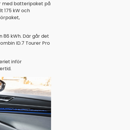
or med batteripaket på
lt 175 kW och
iörpaket,
n 86 kWh. Där går det
kombin ID.7 Tourer Pro
eriet inför
rtid.