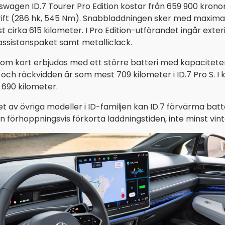
swagen ID.7 Tourer Pro Edition kostar från 659 900 kron
ift (286 hk, 545 Nm). Snabbladdningen sker med maxima
 cirka 615 kilometer. I Pro Edition-utförandet ingår exter
 assistanspaket samt metalliclack.
nom kort erbjudas med ett större batteri med kapacitete
ch räckvidden är som mest 709 kilometer i ID.7 Pro S. I 
l 690 kilometer.
alet av övriga modeller i ID-familjen kan ID.7 förvärma batt
 förhoppningsvis förkorta laddningstiden, inte minst vinte